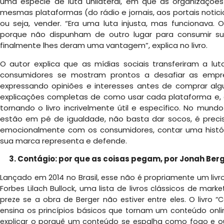
uma espécie de luta unilateral, em que as organizaçõe
mesmas plataformas (do rádio e jornais, aos portais notic
ou seja, vender. “Era uma luta injusta, mas funcionava. 
porque não dispunham de outro lugar para consumir sua
finalmente lhes deram uma vantagem”, explica no livro.
O autor explica que as mídias sociais transferiram a lu
consumidores se mostram prontos a desafiar as empr
expressando opiniões e interesses antes de comprar alg
explicações completas de como usar cada plataforma e, 
tornando o livro incrivelmente útil e específico. No mun
estão em pé de igualdade, não basta dar socos, é preci
emocionalmente com os consumidores, contar uma histór
sua marca representa e defende.
3. Contágio: por que as coisas pegam, por Jonah Ber
Lançado em 2014 no Brasil, esse não é propriamente um livr
Forbes Lilach Bullock, uma lista de livros clássicos de ma
preze se a obra de Berger não estiver entre eles. O livro 
ensina os princípios básicos que tornam um conteúdo onlin
explicar o porquê um conteúdo se espalha como fogo e outr