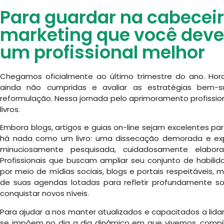
Para guardar na cabeceira
marketing que você deve 
um profissional melhor
Chegamos oficialmente ao último trimestre do ano. Hora
ainda não cumpridas e avaliar as estratégias bem-
reformulação. Nessa jornada pelo aprimoramento profissio
livros.
Embora blogs, artigos e guias on-line sejam excelentes p
há nada como um livro: uma dissecação demorada e expl
minuciosamente pesquisada, cuidadosamente elabor
Profissionais que buscam ampliar seu conjunto de habil
por meio de mídias sociais, blogs e portais respeitávei
de suas agendas lotadas para refletir profundamente sob
conquistar novos níveis.
Para ajudar a nos manter atualizados e capacitados a lid
se impõem no dia a dia dinâmico em que vivemos, compil