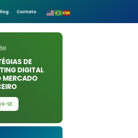
Blog
Contato
de
ÉGIAS DE
ING DIGITAL
O MERCADO
CEIRO
VA-SE