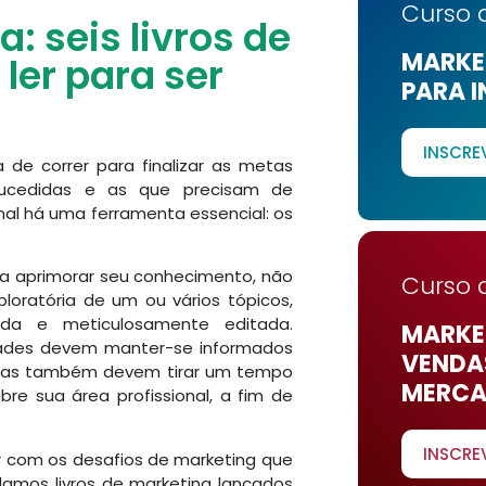
Curso 
: seis livros de
MARKET
ler para ser
PARA I
INSCRE
 de correr para finalizar as metas
sucedidas e as que precisam de
nal há uma ferramenta essencial: os
ara aprimorar seu conhecimento, não
Curso 
oratória de um ou vários tópicos,
ada e meticulosamente editada.
MARKET
idades devem manter-se informados
VENDA
s, mas também devem tirar um tempo
MERCA
re sua área profissional, a fim de
INSCRE
ar com os desafios de marketing que
amos livros de marketing lançados