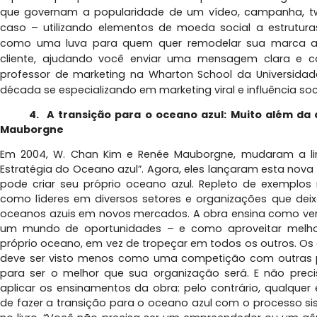
que governam a popularidade de um vídeo, campanha, tw
caso – utilizando elementos de moeda social a estruturas
como uma luva para quem quer remodelar sua marca a 
cliente, ajudando você enviar uma mensagem clara e con
professor de marketing na Wharton School da Universidade
década se especializando em marketing viral e influência soci
4. A transição para o oceano azul: Muito além da
Mauborgne
Em 2004, W. Chan Kim e Renée Mauborgne, mudaram a l
Estratégia do Oceano azul”. Agora, eles lançaram esta no
pode criar seu próprio oceano azul. Repleto de exemplos 
como líderes em diversos setores e organizações que de
oceanos azuis em novos mercados. A obra ensina como ve
um mundo de oportunidades – e como aproveitar melhor 
próprio oceano, em vez de tropeçar em todos os outros. O
deve ser visto menos como uma competição com outras
para ser o melhor que sua organização será. E não prec
aplicar os ensinamentos da obra: pelo contrário, qualqu
de fazer a transição para o oceano azul com o processo si