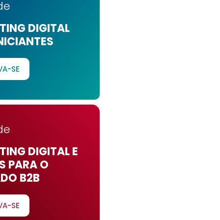
de
ING DIGITAL
NICIANTES
VA-SE
de
ING DIGITAL E
S PARA O
DO B2B
VA-SE