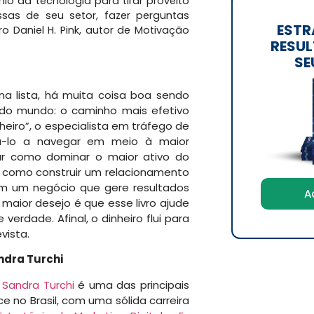
o da tecnologia para tirar proveito
ssas de seu setor, fazer perguntas
ESTR
o Daniel H. Pink, autor de Motivação
RESUL
SE
a lista, há muita coisa boa sendo
 do mundo: o caminho mais efetivo
nheiro”, o especialista em tráfego de
ná-lo a navegar em meio à maior
rar como dominar o maior ativo do
como construir um relacionamento
 em um negócio que gere resultados
A
 maior desejo é que esse livro ajude
rdade. Afinal, o dinheiro flui para
vista.
ndra Turchi
s
Sandra Turchi
é uma das principais
 no Brasil, com uma sólida carreira