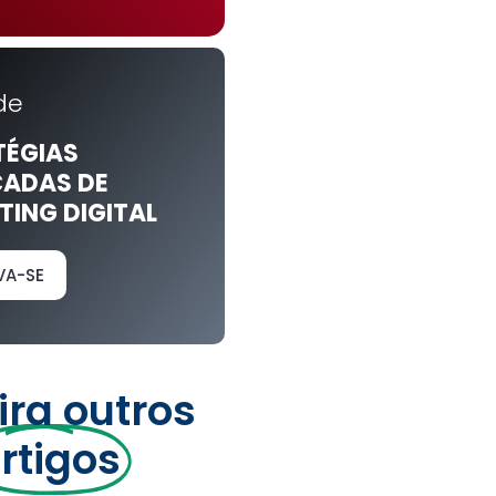
de
TÉGIAS
ADAS DE
ING DIGITAL
VA-SE
ira outros
rtigos