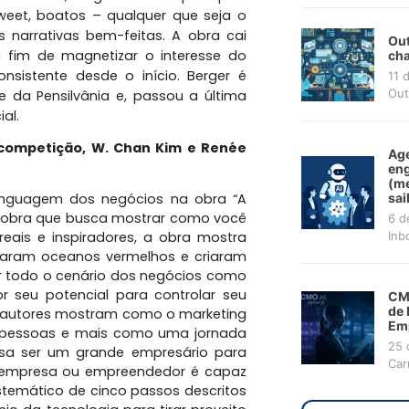
eet, boatos – qualquer que seja o
 narrativas bem-feitas. A obra cai
Out
fim de magnetizar o interesse do
cha
sistente desde o início. Berger é
11 
Out
 da Pensilvânia e, passou a última
al.
 competição, W. Chan Kim e Renée
Age
en
(me
sai
inguagem dos negócios na obra “A
va obra que busca mostrar como você
6 d
Inb
reais e inspiradores, a obra mostra
ixaram oceanos vermelhos e criaram
r todo o cenário dos negócios como
seu potencial para controlar seu
CMO
de 
s autores mostram como o marketing
Em
 pessoas e mais como uma jornada
25 
isa ser um grande empresário para
Car
er empresa ou empreendedor é capaz
stemático de cinco passos descritos