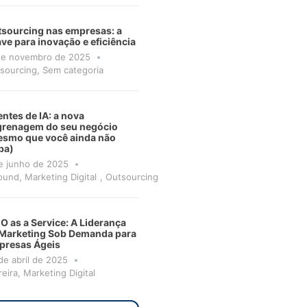
sourcing nas empresas: a
ve para inovação e eficiência
de novembro de 2025
sourcing
,
Sem categoria
ntes de IA: a nova
grenagem do seu negócio
smo que você ainda não
ba)
e junho de 2025
ound
,
Marketing Digital
,
Outsourcing
 as a Service: A Liderança
Marketing Sob Demanda para
presas Ágeis
de abril de 2025
reira
,
Marketing Digital