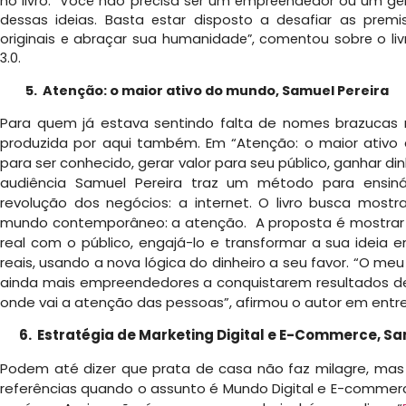
no livro. “Você não precisa ser um empreendedor ou um gêni
dessas ideias. Basta estar disposto a desafiar as premi
originais e abraçar sua humanidade”, comentou sobre o livr
3.0.
5. Atenção: o maior ativo do mundo, Samuel Pereira
Para quem já estava sentindo falta de nomes brazucas n
produzida por aqui também. Em “Atenção: o maior ativo
para ser conhecido, gerar valor para seu público, ganhar di
audiência Samuel Pereira traz um método para ensi
revolução dos negócios: a internet. O livro busca most
mundo contemporâneo: a atenção. A proposta é mostrar 
real com o público, engajá-lo e transformar a sua ideia
reais, usando a nova lógica do dinheiro a seu favor. “O meu
ainda mais empreendedores a conquistarem resultados de ve
onde vai a atenção das pessoas”, afirmou o autor em entre
6. Estratégia de Marketing Digital e E-Commerce, Sa
Podem até dizer que prata de casa não faz milagre, ma
referências quando o assunto é Mundo Digital e E-commerce