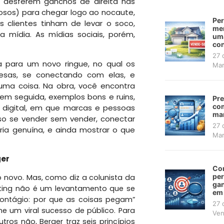
s desferem ganchos de direita nas
iosos) para chegar logo ao nocaute,
Per
Os clientes tinham de levar o soco,
mer
 mídia. As mídias sociais, porém,
uma
con
27 
ta para um novo ringue, no qual os
Mar
esas, se conectando com elas, e
uma coisa. Na obra, você encontra
em seguida, exemplos bons e ruins,
Pre
com
do digital, em que marcas e pessoas
mar
so se vender sem vender, conectar
27 
ia genuína, e ainda mostrar o que
Mar
ger
Co
pe
o novo. Mas, como diz a colunista da
gan
rketing não é um levantamento que se
em
“Contágio: por que as coisas pegam”
27 
e um viral sucesso de público. Para
Ven
os não, Berger traz seis princípios