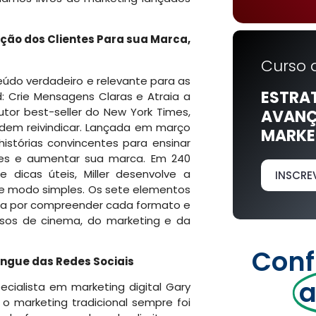
ção dos Clientes Para sua Marca,
Curso 
eúdo verdadeiro e relevante para as
ESTRA
d: Crie Mensagens Claras e Atraia a
utor best-seller do New York Times,
AVANÇ
dem reivindicar. Lançada em março
MARKET
histórias convincentes para ensinar
es e aumentar sua marca. Em 240
e dicas úteis, Miller desenvolve a
INSCRE
de modo simples. Os sete elementos
ssa por compreender cada formato e
ursos de cinema, do marketing e da
Conf
ingue das Redes Sociais
a
cialista em marketing digital Gary
o marketing tradicional sempre foi