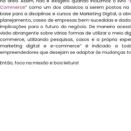
na área. Assim, não é exagero quando incluímos o livro “
Commerce
” como um dos clássicos a serem postos na 
base para a disciplinas e cursos de Marketing Digital, a ob
planejamento, cases de empresas bem-sucedidas e dados 
implicações para o futuro do negócio. De maneira acessív
visão abrangente sobre várias formas de utilizar o meio di
commerce, utilizando pesquisas, casos e a própria expe
marketing digital e e-commerce” é indicado a todos
empreendedores que desejam se adaptar às mudanças tra
Então, foco na missão e boa leitura!