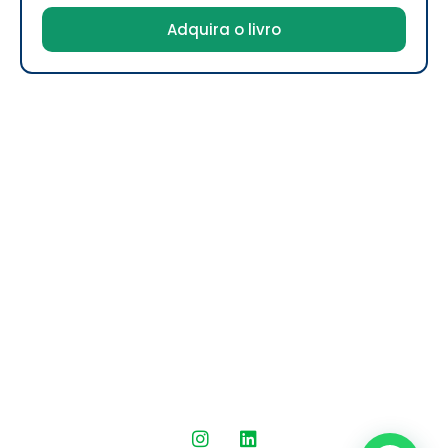
Adquira o livro
Digitalents Treinamentos e Negócios
CNPJ: 17.243.476/0001-56
A
Digitalents
é especializada em
estratégias digitais
,
oferecendo para as empresas as mais inovadoras e
criativas soluções.
Copyright 2025 © Digitalents – Todos os
direitos reservados