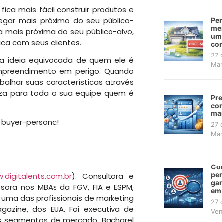
ca mais fácil construir produtos e
chegar mais próximo do seu público-
Per
mer
a mais próxima do seu público-alvo,
uma
ca com seus clientes.
con
27 
a ideia equivocada de quem ele é
Mar
empreendimento em perigo. Quando
alhar suas características através
eza para toda a sua equipe quem é
Pre
com
mar
a buyer-persona!
27 
Mar
Co
pe
.digitalents.com.br
). Consultora e
gan
ssora nos MBAs da FGV, FIA e ESPM,
em
a uma das profissionais de marketing
27 
azine, dos EUA. Foi executiva de
Ven
os segmentos de mercado. Bacharel