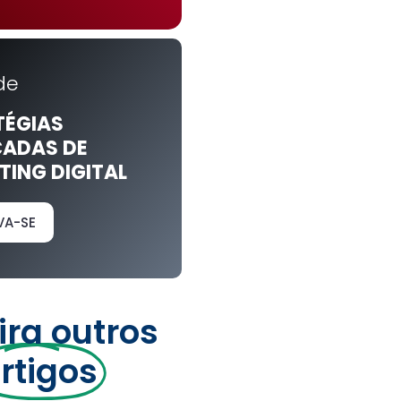
de
TÉGIAS
ADAS DE
ING DIGITAL
VA-SE
ira outros
rtigos