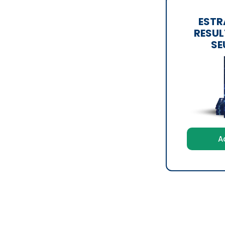
ESTR
RESUL
SE
A
lents
é especializada em
estratégias digitais
,
do para as empresas as mais inovadoras e criativas
.