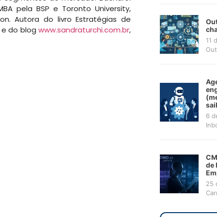
A pela BSP e Toronto University,
 Autora do livro Estratégias de
Out
s e do blog
www.sandraturchi.com.br
,
cha
11 
Out
Age
en
(me
sai
6 d
Inb
CMO
de 
Em
25 
Car