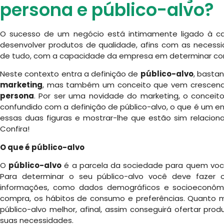
persona e público-alvo?
O sucesso de um negócio está intimamente ligado à 
desenvolver produtos de qualidade, afins com as necess
de tudo, com a capacidade da empresa em determinar com
Neste contexto entra a definição de
público-alvo
, basta
marketing
, mas também um conceito que vem crescend
persona
. Por ser uma novidade do marketing, o conceit
confundido com a definição de público-alvo, o que é um eng
essas duas figuras e mostrar-lhe que estão sim relacio
Confira!
O que é público-alvo
O
público-alvo
é a parcela da sociedade para quem você
Para determinar o seu público-alvo você deve fazer
informações, como dados demográficos e socioeconô
compra, os hábitos de consumo e preferências. Quanto m
público-alvo melhor, afinal, assim conseguirá ofertar pr
suas necessidades.