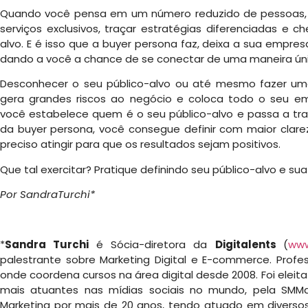
Quando você pensa em um número reduzido de pessoas, fi
serviços exclusivos, traçar estratégias diferenciadas e 
alvo. E é isso que a buyer persona faz, deixa a sua empres
dando a você a chance de se conectar de uma maneira úni
Desconhecer o seu público-alvo ou até mesmo fazer um
gera grandes riscos ao negócio e coloca todo o seu 
você estabelece quem é o seu público-alvo e passa a trab
da buyer persona, você consegue definir com maior clar
preciso atingir para que os resultados sejam positivos.
Que tal exercitar? Pratique definindo seu público-alvo e su
Por SandraTurchi*
*
Sandra Turchi
é Sócia-diretora da
Digitalents
(
www
palestrante sobre Marketing Digital e E-commerce. Profe
onde coordena cursos na área digital desde 2008. Foi eleit
mais atuantes nas mídias sociais no mundo, pela SMMag
Marketing por mais de 20 anos, tendo atuado em divers