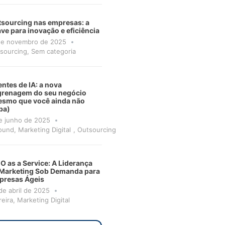
sourcing nas empresas: a
ve para inovação e eficiência
de novembro de 2025
sourcing
,
Sem categoria
ntes de IA: a nova
grenagem do seu negócio
smo que você ainda não
ba)
e junho de 2025
ound
,
Marketing Digital
,
Outsourcing
 as a Service: A Liderança
Marketing Sob Demanda para
presas Ágeis
de abril de 2025
reira
,
Marketing Digital