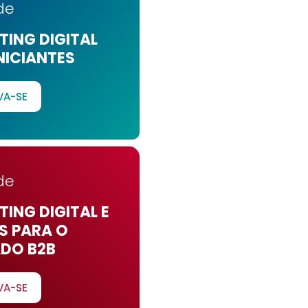
de
ING DIGITAL
NICIANTES
VA-SE
de
ING DIGITAL E
S PARA O
DO B2B
VA-SE