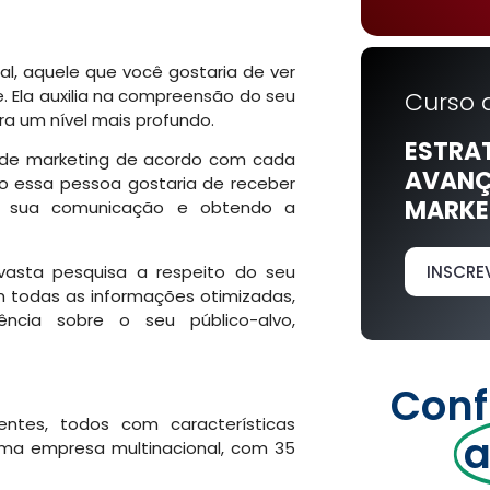
l, aquele que você gostaria de ver
e. Ela auxilia na compreensão do seu
Curso 
ra um nível mais profundo.
ESTRA
 de marketing de acordo com cada
AVANÇ
 essa pessoa gostaria de receber
MARKET
mo sua comunicação e obtendo a
vasta pesquisa a respeito do seu
INSCRE
om todas as informações otimizadas,
ia sobre o seu público-alvo,
Conf
ntes, todos com características
a
uma empresa multinacional, com 35