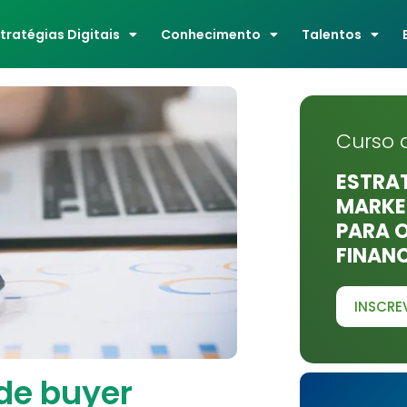
stratégias Digitais
Conhecimento
Talentos
Curso 
ESTRAT
MARKET
PARA 
FINAN
INSCRE
de buyer