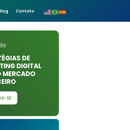
Blog
Contato
de
ÉGIAS DE
ING DIGITAL
O MERCADO
CEIRO
VA-SE