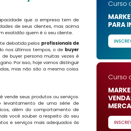
Curso 
MARKET
capacidade que a empresa tem de
PARA I
idades de seus clientes, mas acima
 exatidão quem é o seu cliente.
INSCRE
nte debatida pelos
profissionais de
o nos últimos tempos, o de
buyer
o de buyer persona muitas vezes é
ano. Por isso, hoje vamos distinguir
nadas, mas não são a mesma coisa.
Curso 
MARKET
VENDA
 vende seus produtos ou serviços.
 o levantamento de uma série de
MERCA
micos, além do comportamento de
ais você souber a respeito do seu
INSCRE
odutos e serviços mais adequados às