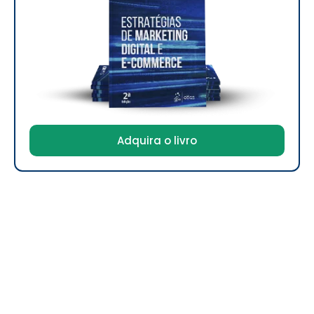
Adquira o livro
Digitalents Treinamentos e Negócios
CNPJ: 17.243.476/0001-56
A
Digitalents
é especializada em
estratégias digitais
,