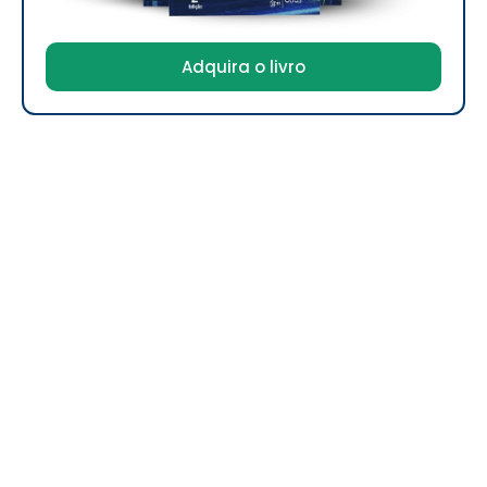
Adquira o livro
Digitalents Treinamentos e Negócios
CNPJ: 17.243.476/0001-56
A
Digitalents
é especializada em
estratégias digitais
,
oferecendo para as empresas as mais inovadoras e
criativas soluções.
Copyright 2025 © Digitalents – Todos os
direitos reservados