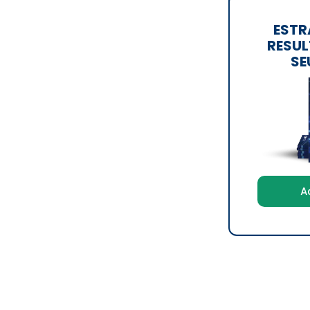
ESTR
RESUL
SE
A
lents
é especializada em
estratégias digitais
,
do para as empresas as mais inovadoras e criativas
.