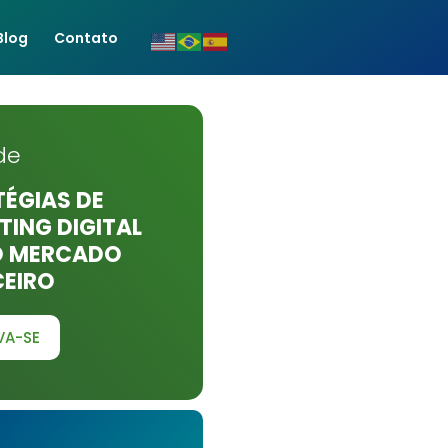
Blog
Contato
de
ÉGIAS DE
ING DIGITAL
O MERCADO
CEIRO
VA-SE