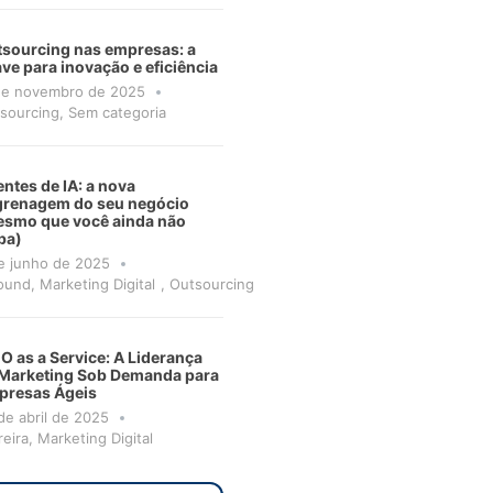
sourcing nas empresas: a
ve para inovação e eficiência
de novembro de 2025
sourcing
,
Sem categoria
ntes de IA: a nova
grenagem do seu negócio
smo que você ainda não
ba)
e junho de 2025
ound
,
Marketing Digital
,
Outsourcing
 as a Service: A Liderança
Marketing Sob Demanda para
presas Ágeis
de abril de 2025
reira
,
Marketing Digital