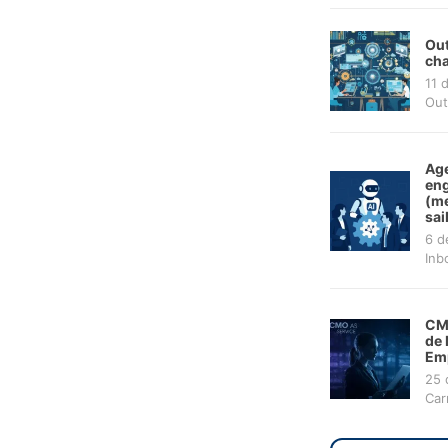
Out
cha
11 
Out
Age
en
(me
sai
6 d
Inb
CMO
de 
Em
25 
Car