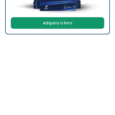
Adquira o livro
Digitalents Treinamentos e Negócios
CNPJ: 17.243.476/0001-56
A
Digitalents
é especializada em
estratégias digitais
,
oferecendo para as empresas as mais inovadoras e
criativas soluções.
Copyright 2025 © Digitalents – Todos os
direitos reservados