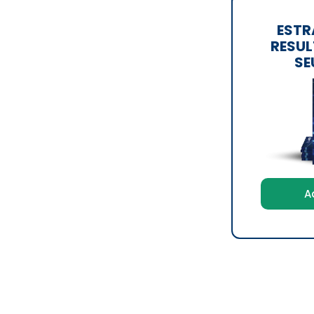
ESTR
RESUL
SE
A
lents
é especializada em
estratégias digitais
,
do para as empresas as mais inovadoras e criativas
.