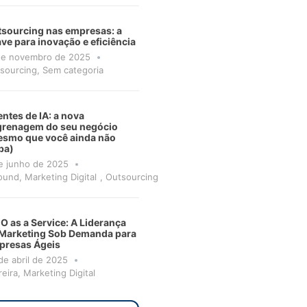
sourcing nas empresas: a
ve para inovação e eficiência
de novembro de 2025
sourcing
,
Sem categoria
ntes de IA: a nova
grenagem do seu negócio
smo que você ainda não
ba)
e junho de 2025
ound
,
Marketing Digital
,
Outsourcing
 as a Service: A Liderança
Marketing Sob Demanda para
presas Ágeis
de abril de 2025
reira
,
Marketing Digital