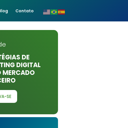
Blog
Contato
de
ÉGIAS DE
ING DIGITAL
O MERCADO
CEIRO
VA-SE