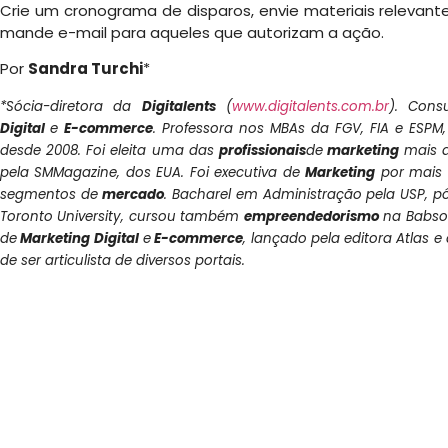
Crie um cronograma de disparos, envie materiais relevant
mande e-mail para aqueles que autorizam a ação.
Por
Sandra Turchi
*
*Sócia-diretora da
Digitalents
(
www.digitalents.com.br
). Cons
Digital
e
E-commerce
. Professora nos MBAs da FGV, FIA e ESPM
desde 2008. Foi eleita uma das
profissionais
de
marketing
mais 
pela SMMagazine, dos EUA. Foi executiva de
Marketing
por mais 
segmentos de
mercado
. Bacharel em Administração pela USP, 
Toronto University, cursou também
empreendedorismo
na Babson
de
Marketing Digital
e
E-commerce
, lançado pela editora Atlas 
de ser articulista de diversos portais.