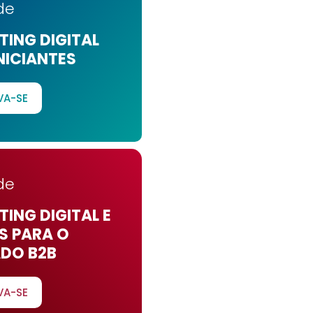
de
ING DIGITAL
NICIANTES
VA-SE
de
ING DIGITAL E
S PARA O
DO B2B
VA-SE