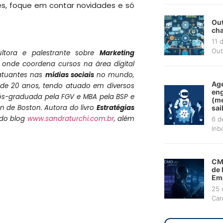
es, foque em contar novidades e só
Out
cha
11 
Out
ultora e palestrante sobre
Marketing
, onde coordena cursos na área digital
atuantes nas
mídias sociais
no mundo,
Age
de 20 anos, tendo atuado em diversos
en
pós-graduada pela FGV e MBA pela BSP e
(me
 de Boston. Autora do livro
Estratégias
sai
e do blog
www.sandraturchi.com.br
, além
6 d
Inb
CMO
de 
Em
25 
Car