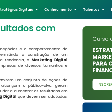
stratégias Digitais
Conhecimento
Talentos
ultados com
Curso 
s negócios e o comportamento do
ESTRAT
rmitindo a construção de um
MARKET
 a tendência, o
Marketing Digital
PARA 
presas de diversos tamanhos e
FINAN
permitem um conjunto de ações de
INSCRE
 alcançam o público-alvo, geram
judar a aumentar os resultados em
g Digital
que devem ser adotadas.