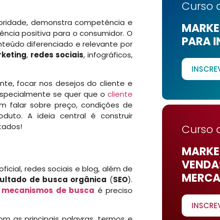
Curso 
utoridade, demonstra competência e
MARKET
ncia positiva para o consumidor. O
PARA I
nteúdo diferenciado e relevante por
rketing
,
redes sociais
, infográficos,
INSCRE
te, focar nos desejos do cliente e
especialmente se quer que o
cliente
em falar sobre preço, condições de
uto. A ideia central é construir
tados!
Curso 
MARKET
VENDA
icial, redes sociais e blog, além de
MERCA
sultado de busca orgânica
(
SEO
).
m
mecanismos de busca
é preciso
INSCRE
m as principais palavras, termos e