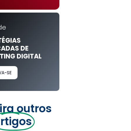
de
TÉGIAS
ADAS DE
ING DIGITAL
VA-SE
ira outros
rtigos