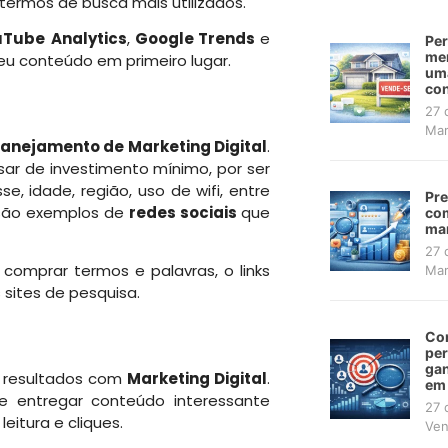
 termos de busca mais utilizados.
uTube
Analytics
,
Google Trends
e
Per
mer
eu conteúdo em primeiro lugar.
uma
con
27 
Mar
lanejamento de Marketing Digital
.
sar de investimento mínimo, por ser
e, idade, região, uso de wifi, entre
Pre
ão exemplos de
redes sociais
que
com
mar
27 
 comprar termos e palavras, o links
Mar
sites de pesquisa.
Co
pe
gan
r resultados com
Marketing Digital
.
em
e entregar conteúdo interessante
27 
eitura e cliques.
Ven