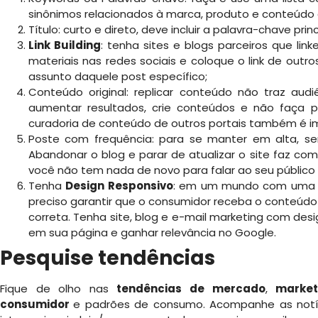
sinônimos relacionados à marca, produto e conteúdo
Título: curto e direto, deve incluir a palavra-chave princ
Link Building
: tenha sites e blogs parceiros que lin
materiais nas redes sociais e coloque o link de outro
assunto daquele post específico;
Conteúdo original: replicar conteúdo não traz audi
aumentar resultados, crie conteúdos e não faça
curadoria de conteúdo de outros portais também é i
Poste com frequência: para se manter em alta, s
Abandonar o blog e parar de atualizar o site faz 
você não tem nada de novo para falar ao seu público e
Tenha
Design Responsivo
: em um mundo com uma in
preciso garantir que o consumidor receba o conteúdo
correta. Tenha site, blog e e-mail marketing com des
em sua página e ganhar relevância no Google.
Pesquise tendências
Fique de olho nas
tendências de mercado
,
market
consumidor
e padrões de consumo. Acompanhe as notíci