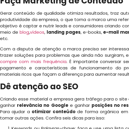
Faça Marketing de Conteúdo
Gerar conteúdo de qualidade otimiza resultados, traz a
produtividade da empresa, o que torna a marca uma referê
objetivo é captar e nutrir leads e consumidores criando co
meio de
blog
,
vídeos
,
landing pages
, e-books,
e-mail ma
etc.
Com a disputa de atenção a marca precisa ser interessan
trazer soluções para problemas que ainda não surgiram, 
compre com mais frequência
. É importante conversar s
pagamento e características de funcionamento do prod
materiais ricos que façam a diferença para aumentar resul
Dê atenção ao SEO
Criando esse material a empresa gera tráfego para o site of
ganhar
relevância no
Google
e ganhar
posições no re
Para ajudar a
otimizar conteúdo
de forma orgânica e
tomar outras ações. Confira seis dicas para isso:
Keywords ou Palavras-chave: faça e use uma lista co