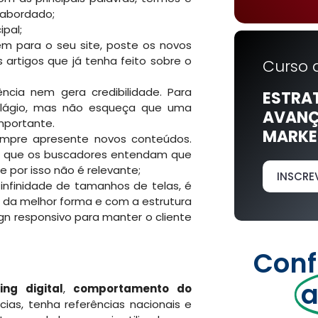
 abordado;
ipal;
kem para o seu site, poste os novos
s artigos que já tenha feito sobre o
Curso 
ência nem gera credibilidade. Para
ESTRA
 plágio, mas não esqueça que uma
AVANÇ
mportante.
MARKET
empre apresente novos conteúdos.
com que os buscadores entendam que
 por isso não é relevante;
INSCRE
finidade de tamanhos de telas, é
 da melhor forma e com a estrutura
ign responsivo para manter o cliente
Conf
a
ing digital
,
comportamento do
as, tenha referências nacionais e