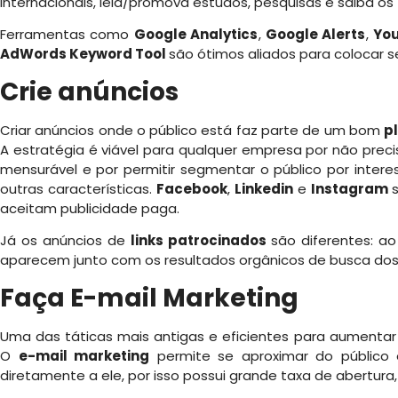
internacionais, leia/promova estudos, pesquisas e saiba os
Ferramentas como
Google Analytics
,
Google Alerts
,
Yo
AdWords Keyword Tool
são ótimos aliados para colocar s
Crie anúncios
Criar anúncios onde o público está faz parte de um bom
p
A estratégia é viável para qualquer empresa por não preci
mensurável e por permitir segmentar o público por interess
outras características.
Facebook
,
Linkedin
e
Instagram
s
aceitam publicidade paga.
Já os anúncios de
links patrocinados
são diferentes: ao
aparecem junto com os resultados orgânicos de busca dos 
Faça E-mail Marketing
Uma das táticas mais antigas e eficientes para aumenta
O
e-mail marketing
permite se aproximar do público 
diretamente a ele, por isso possui grande taxa de abertura, l