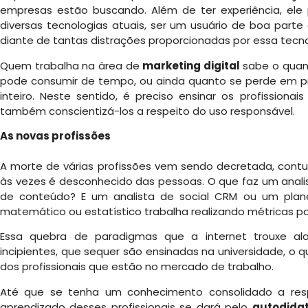
empresas estão buscando. Além de ter experiência, ele 
diversas tecnologias atuais, ser um usuário de boa parte
diante de tantas distrações proporcionadas por essa tecno
Quem trabalha na área de
marketing digital
sabe o quan
pode consumir de tempo, ou ainda quanto se perde em pro
inteiro. Neste sentido, é preciso ensinar os profissiona
também conscientizá-los a respeito do uso responsável.
As novas profissões
A morte de várias profissões vem sendo decretada, cont
às vezes é desconhecido das pessoas. O que faz um anal
de conteúdo? E um analista de social CRM ou um plan
matemático ou estatístico trabalha realizando métricas p
Essa quebra de paradigmas que a internet trouxe ala
incipientes, que sequer são ensinadas na universidade, o
dos profissionais que estão no mercado de trabalho.
Até que se tenha um conhecimento consolidado a re
aprendizado desses profissionais se dará pelo
autodida