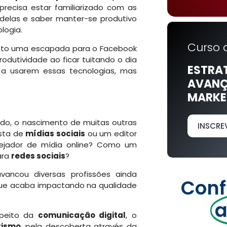
precisa estar familiarizado com as
 delas e saber manter-se produtivo
logia.
Curso 
to uma escapada para o Facebook
dutividade ao ficar tuitando o dia
ESTRA
is a usarem essas tecnologias, mas
AVANÇ
MARKET
udo, o nascimento de muitas outras
INSCRE
ista de
mídias sociais
ou um editor
ejador de mídia online? Como um
ara
redes sociais
?
vancou diversas profissões ainda
Conf
 que acaba impactando na qualidade
a
speito da
comunicação digital
, o
tismo
, pela descoberta através da