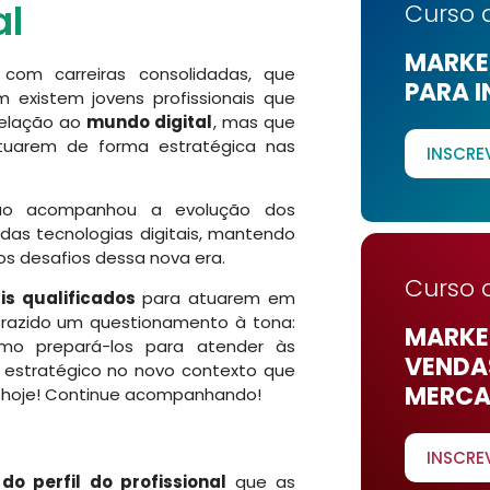
al
Curso 
MARKET
 com carreiras consolidadas, que
PARA I
existem jovens profissionais que
relação ao
mundo digital
, mas que
tuarem de forma estratégica nas
INSCRE
não acompanhou a evolução dos
 das tecnologias digitais, mantendo
os desafios dessa nova era.
Curso 
is qualificados
para atuarem em
razido um questionamento à tona:
MARKET
mo prepará-los para atender às
VENDA
estratégico no novo contexto que
MERCA
de hoje! Continue acompanhando!
INSCRE
o perfil do profissional
que as