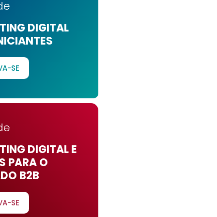
de
ING DIGITAL
NICIANTES
VA-SE
de
ING DIGITAL E
S PARA O
DO B2B
VA-SE