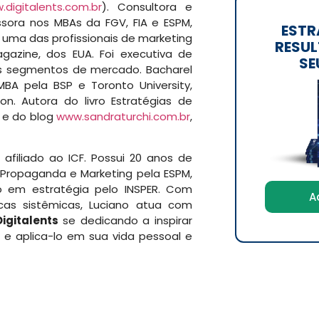
.digitalents.com.br
). Consultora e
ssora nos MBAs da FGV, FIA e ESPM,
ESTR
a uma das profissionais de marketing
RESUL
azine, dos EUA. Foi executiva de
SE
os segmentos de mercado. Bacharel
A pela BSP e Toronto University,
 Autora do livro Estratégias de
s e do blog
www.sandraturchi.com.br
,
afiliado ao ICF. Possui 20 anos de
Propaganda e Marketing pela ESPM,
 em estratégia pelo INSPER. Com
A
cas sistêmicas, Luciano atua com
Digitalents
se dedicando a inspirar
 e aplica-lo em sua vida pessoal e
lents
é especializada em
estratégias digitais
,