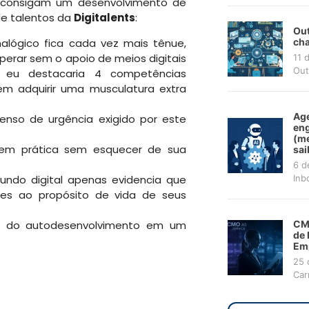
es consigam um desenvolvimento de
de talentos da
Digitalents
:
Out
nalógico fica cada vez mais tênue,
cha
perar sem o apoio de meios digitais
11 
Out
, eu destacaria 4 competências
em adquirir uma musculatura extra
Age
enso de urgência exigido por este
en
(me
 em prática sem esquecer de sua
sai
6 d
mundo digital apenas evidencia que
Inb
tes ao propósito de vida de seus
ca do autodesenvolvimento em um
CMO
de 
Em
25 
Car