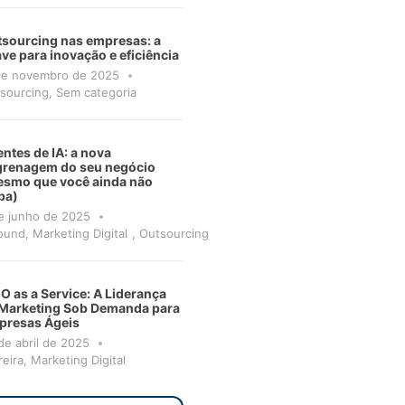
sourcing nas empresas: a
ve para inovação e eficiência
de novembro de 2025
sourcing
,
Sem categoria
ntes de IA: a nova
grenagem do seu negócio
smo que você ainda não
ba)
e junho de 2025
ound
,
Marketing Digital
,
Outsourcing
 as a Service: A Liderança
Marketing Sob Demanda para
presas Ágeis
de abril de 2025
reira
,
Marketing Digital