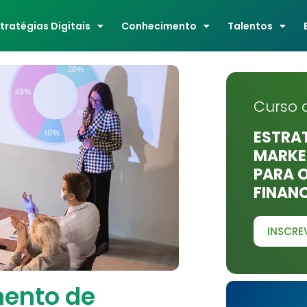
stratégias Digitais
Conhecimento
Talentos
Curso 
ESTRAT
MARKET
PARA 
FINAN
INSCRE
mento de