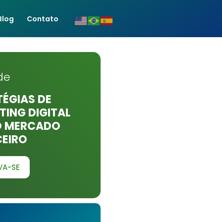
Blog
Contato
de
ÉGIAS DE
ING DIGITAL
O MERCADO
CEIRO
VA-SE