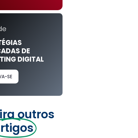
de
TÉGIAS
ADAS DE
ING DIGITAL
VA-SE
ira outros
rtigos