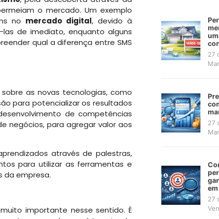
e permeiam o mercado. Um exemplo
vens no
mercado digital
, devido à
Per
mer
á-las de imediato, enquanto alguns
uma
preender qual a diferença entre SMS
con
27 
Mar
 sobre as novas tecnologias, como
Pre
ão para potencializar os resultados
com
mar
 desenvolvimento de competências
27 
e negócios, para agregar valor aos
Mar
aprendizados através de palestras,
tos para utilizar as ferramentas e
Co
pe
s da empresa.
gan
em
27 
Ven
 muito importante nesse sentido. É