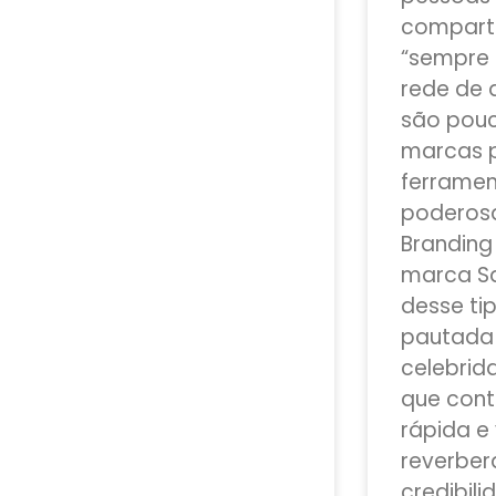
compart
“sempre 
rede de 
são pouc
marcas p
ferrame
poderosa
Branding 
marca S
desse ti
pautada 
celebrida
que con
rápida e
reverber
credibili