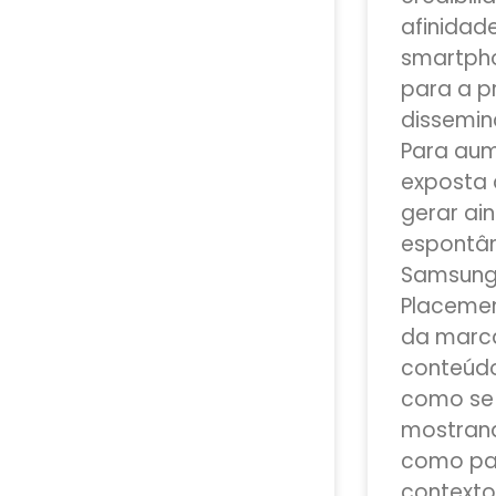
afinidade
smartph
para a p
dissemin
Para aum
exposta 
gerar ai
espontân
Samsung 
Placemen
da marc
conteúdo
como se 
mostrand
como par
contexto.