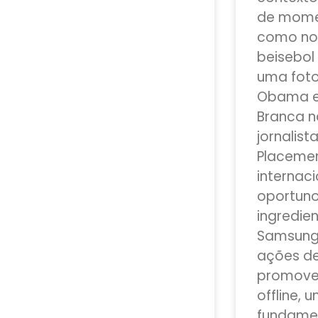
de mome
como no
beisebol 
uma foto
Obama e
Branca n
jornalist
Placemen
internac
oportuno
ingredie
Samsung 
ações de 
promover
offline,
fundamen