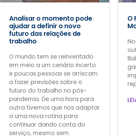
Analisar o momento pode
O 
ajudar a definir o novo
Mo
futuro das relações de
trabalho
No
ou
O mundo tem se reinventado
Ba
em meio a um cenário incerto
ga
e poucas pessoas se arriscam
im
a fazer previsões sobre o
re
futuro do trabalho no pós-
pandemia. De uma hora para
LEI
outra tivemos que nos adaptar
a uma nova rotina para
continuar dando conta do
serviço, mesmo sem