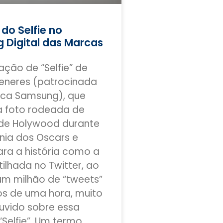
do Selfie no
g Digital das Marcas
ção de “Selfie” de
generes (patrocinada
ca Samsung), que
a foto rodeada de
 de Holywood durante
nia dos Oscars e
ara a história como a
ilhada no Twitter, ao
um milhão de “tweets”
s de uma hora, muito
uvido sobre essa
“Selfie”. Um termo