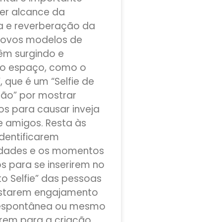
er alcance da
a e reverberação da
Novos modelos de
vêm surgindo e
o espaço, como o
, que é um “Selfie de
ão” por mostrar
 para causar inveja
e amigos. Resta às
dentificarem
idades e os momentos
s para se inserirem no
 Selfie” das pessoas
istarem engajamento
 espontânea ou mesmo
írem para a criação