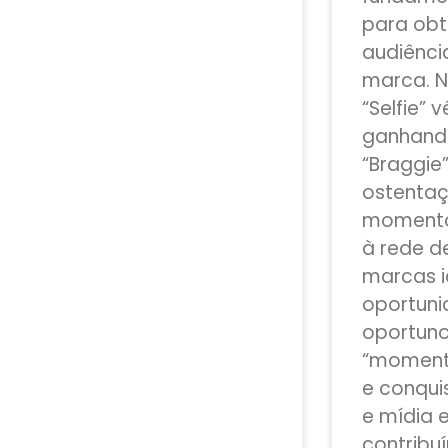
para obt
audiênci
marca. 
“Selfie” 
ganhand
“Braggie”
ostentaç
momentos
à rede d
marcas i
oportun
oportuno
“momento
e conqu
e mídia
contribu