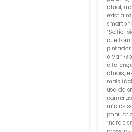
atual, m
existia 
smartpho
“Selfie” 
que torn
pintados
e Van Gog
diferença
atuais, 
mais fác
uso de 
câmeras 
mídias s
populari
“narcisi
pessoas 