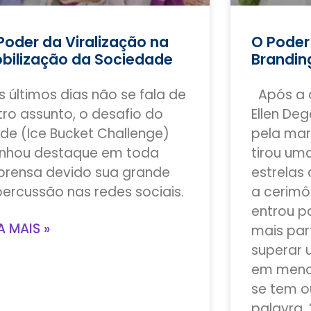
Poder da Viralização na
O Poder 
bilização da Sociedade
Brandin
s últimos dias não se fala de
Após a a
tro assunto, o desafio do
Ellen De
lde (Ice Bucket Challenge)
pela mar
nhou destaque em toda
tirou um
prensa devido sua grande
estrelas
percussão nas redes sociais.
a cerimô
entrou p
A MAIS »
mais part
superar 
em meno
se tem o
palavra, 