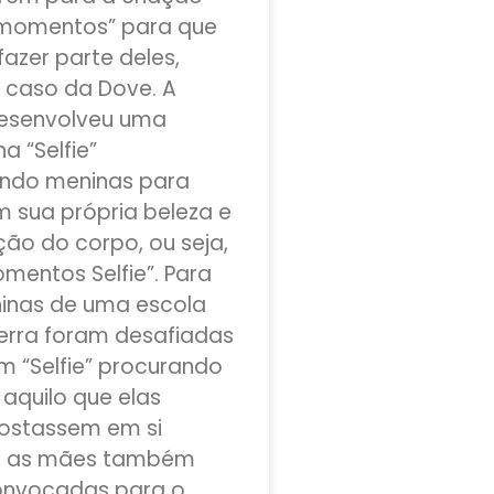
“momentos” para que
azer parte deles,
caso da Dove. A
esenvolveu uma
 “Selfie”
ndo meninas para
 sua própria beleza e
ção do corpo, ou seja,
omentos Selfie”. Para
ninas de uma escola
terra foram desafiadas
um “Selfie” procurando
 aquilo que elas
ostassem em si
 as mães também
onvocadas para o