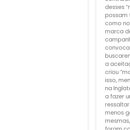
desses 
possam f
como no 
marca d
campanha
convoca
buscarem
a aceita
criou “m
isso, me
na Ingla
a fazer 
ressaltar
menos g
mesmas,
foram c