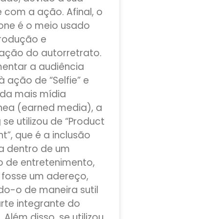
 com a ação. Afinal, o
one é o meio usado
rodução e
ação do autorretrato.
entar a audiência
à ação de “Selfie” e
nda mais mídia
ea (earned media), a
se utilizou de “Product
t”, que é a inclusão
a dentro de um
 de entretenimento,
fosse um adereço,
o-o de maneira sutil
te integrante do
 Além disso, se utilizou