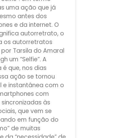
as uma ação que já
mesmo antes dos
nes e da internet. O
significa autorretrato, o
a os autorretratos
 por Tarsila do Amaral
h um “Selfie”. A
 é que, nos dias
essa ação se tornou
il e instantânea com o
smartphones com
sincronizadas às
ociais, que vem se
zando em função do
smo” de muitas
e da “necessidade” de