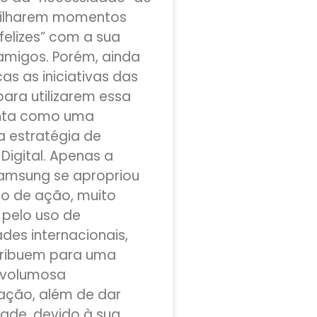
ilharem momentos
felizes” com a sua
amigos. Porém, ainda
as as iniciativas das
ara utilizarem essa
nta como uma
 estratégia de
Digital. Apenas a
amsung se apropriou
po de ação, muito
pelo uso de
des internacionais,
tribuem para uma
 volumosa
ação, além de dar
dade, devido à sua