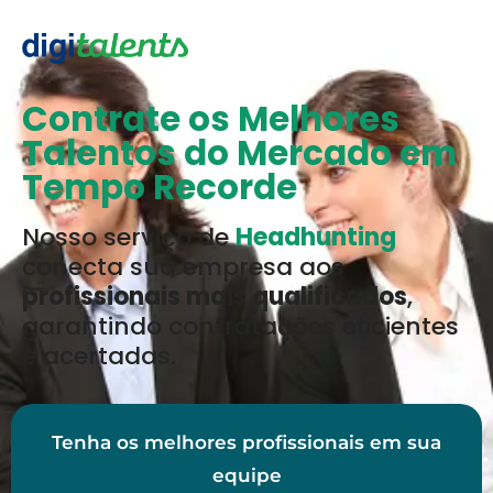
Contrate os Melhores
Talentos do Mercado em
Tempo Recorde
Nosso serviço de
Headhunting
conecta sua empresa aos
profissionais mais qualificados
,
garantindo contratações eficientes
e acertadas.
Tenha os melhores profissionais em sua
equipe