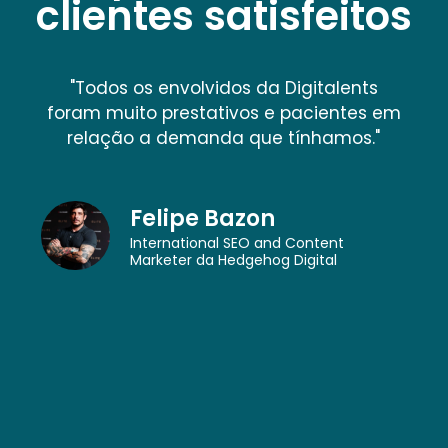
clientes satisfeitos
 envolvidos da Digitalents
"Nos serviços
 prestativos e pacientes em
tivemos o re
a demanda que tínhamos."
necessárias sob
lipe Bazon
Rosa
ernational SEO and Content
keter da Hedgehog Digital
Scop
Coorden